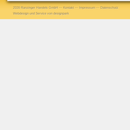
2026 Ranzinger Handels GmbH ---
Kontakt
---
Impressum
---
Datenschutz
Webdesign und Service von designpark